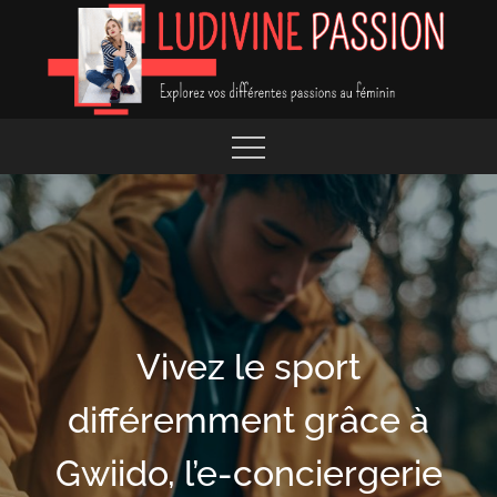
Skip
to
content
EXPLOREZ VOS DIFFÉRENTES PASSIONS
LUDIVINE PASSION
Vivez le sport
différemment grâce à
Gwiido, l’e-conciergerie