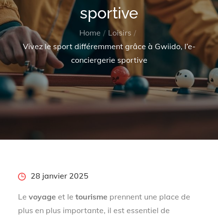
sportive
Home
Loisirs
Vivez le sport différemment grâce à Gwiido, l’e-
conciergerie sportive
Posted
28 janvier 2025
on
Le
voyage
et le
tourisme
prennent une place de
plus en plus importante, il est essentiel de