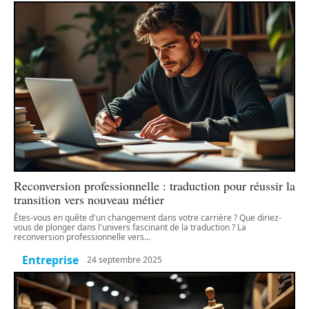
Reconversion professionnelle : traduction pour réussir la
transition vers nouveau métier
Êtes-vous en quête d'un changement dans votre carrière ? Que diriez-
vous de plonger dans l'univers fascinant de la traduction ? La
reconversion professionnelle vers
…
Entreprise
24 septembre 2025