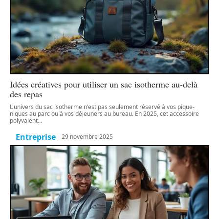
Idées créatives pour utiliser un sac isotherme au-delà
des repas
L'univers du sac isotherme n'est pas seulement réservé à vos pique-
niques au parc ou à vos déjeuners au bureau. En 2025, cet accessoire
polyvalent
…
Entreprise
29 novembre 2025