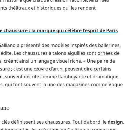
r l’histoire que chaque création raconte. Ainsi, ses
ts théâtraux et historiques qui les rendent
chaussure : la marque qui célèbre l'esprit de Paris
alliano a présenté des modèles inspirés des ballerines,
dite. Les chaussures à talons aiguilles sont ornées de
 créant ainsi un langage visuel riche. « Une paire de
ure ; c’est une œuvre d’art », peuvent dire certains
que, souvent décrite comme flamboyante et dramatique,
res, qui font souvent la une des magazines comme Vogue
iano
 clés définissent ses chaussures. Tout d’abord, le
design
.
et innovantes, les créations de Galliano occupent une