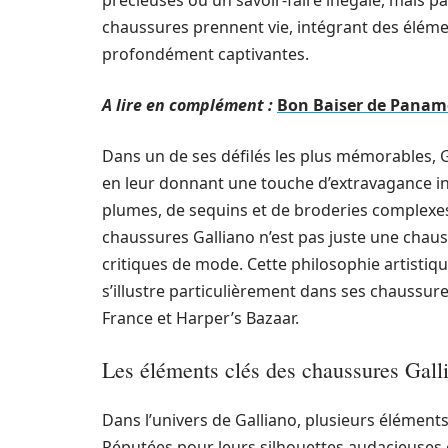
précieuses ou un savoir-faire inégalé, mais pa
chaussures prennent vie, intégrant des élémen
profondément captivantes.
A lire en complément :
Bon Baiser de Paname 
Dans un de ses défilés les plus mémorables, G
en leur donnant une touche d’extravagance iné
plumes, de sequins et de broderies complexes,
chaussures Galliano n’est pas juste une chauss
critiques de mode. Cette philosophie artisti
s’illustre particulièrement dans ses chaussu
France et Harper’s Bazaar.
Les éléments clés des chaussures Gall
Dans l’univers de Galliano, plusieurs éléments
Réputées pour leurs silhouettes audacieuses 