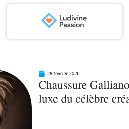
Famille
Finance
Immo
Loisirs
Maiso
28 février 2026
Chaussure Galliano :
luxe du célèbre cré