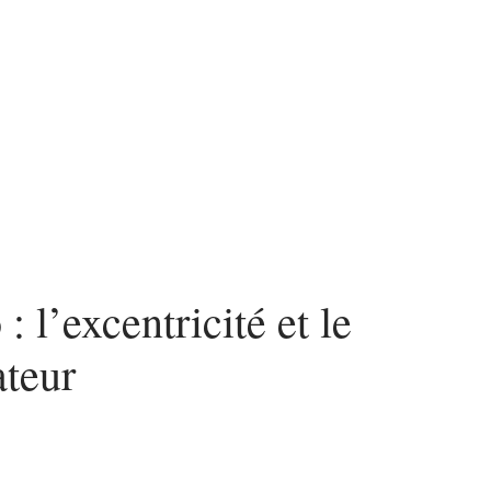
n
Mode
Santé
Tech
 l’excentricité et le
ateur