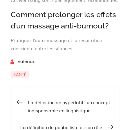
Chi Nei Tsang sont spécifiquement recommandés.
Comment prolonger les effets
d’un massage anti-burnout?
Pratiquez l’auto-massage et la respiration
consciente entre les séances.
By
Valérian
SANTÉ
La définition de hyperlatif : un concept
Navigation
indispensable en linguistique
de
La définition de poubelliste et son rôle