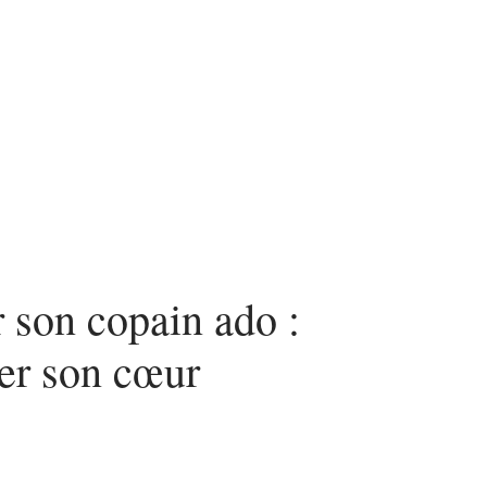
n
Mode
Santé
Tech
r son copain ado :
her son cœur