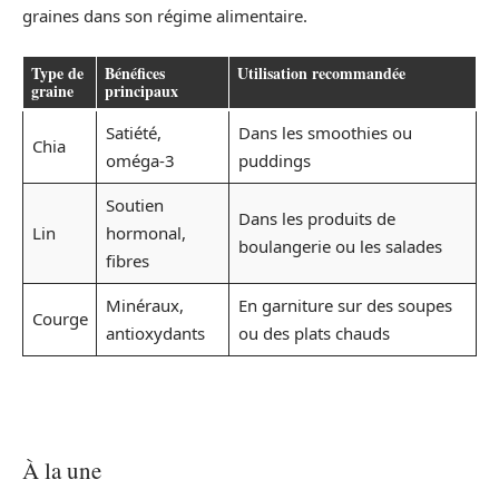
graines dans son régime alimentaire.
Type de
Bénéfices
Utilisation recommandée
graine
principaux
Satiété,
Dans les smoothies ou
Chia
oméga-3
puddings
Soutien
Dans les produits de
Lin
hormonal,
boulangerie ou les salades
fibres
Minéraux,
En garniture sur des soupes
Courge
antioxydants
ou des plats chauds
À la une