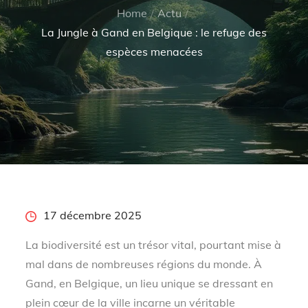
Home
Actu
La Jungle à Gand en Belgique : le refuge des
espèces menacées
Posted
17 décembre 2025
on
La biodiversité est un trésor vital, pourtant mise à
mal dans de nombreuses régions du monde. À
Gand, en Belgique, un lieu unique se dressant en
plein cœur de la ville incarne un véritable