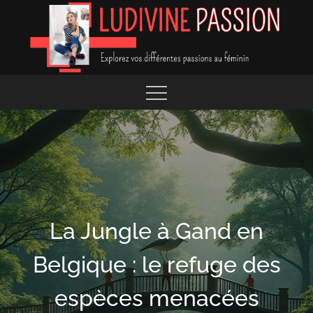
Skip
to
content
EXPLOREZ VOS DIFFÉRENTES PASSIONS
LUDIVINE PASSION
La Jungle à Gand en
Belgique : le refuge des
espèces menacées