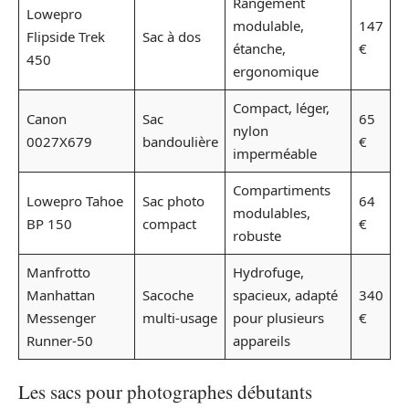
Rangement
Lowepro
modulable,
147
Flipside Trek
Sac à dos
étanche,
€
450
ergonomique
Compact, léger,
Canon
Sac
65
nylon
0027X679
bandoulière
€
imperméable
Compartiments
Lowepro Tahoe
Sac photo
64
modulables,
BP 150
compact
€
robuste
Manfrotto
Hydrofuge,
Manhattan
Sacoche
spacieux, adapté
340
Messenger
multi-usage
pour plusieurs
€
Runner-50
appareils
Les sacs pour photographes débutants