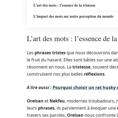
L’art des mots : l’essence de la tristesse
L’impact des mots sur notre perception du monde
L’art des mots : l’essence de la 
Les
phrases tristes
que nous découvrons dan
le fruit du hasard. Elles sont bâties sur une 
résonnent en nous. La
tristesse
, souvent déc
construisent nos plus belles
réflexions
.
A lire aussi :
Pourquoi choisir un rat husk
Orelsan
et
Nekfeu
, modernes troubadours, man
leurs
phrases
, ils parviennent à évoquer une
travers ses paroles,
Orelsan
nous confronte à