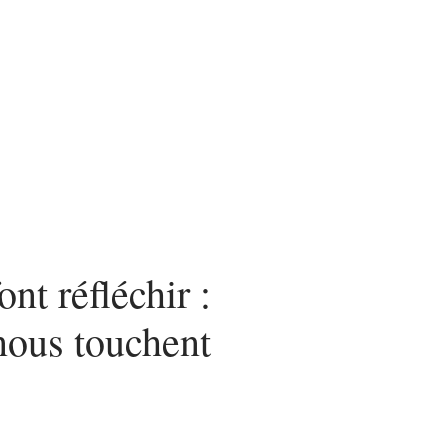
n
Mode
Santé
Tech
ont réfléchir :
nous touchent