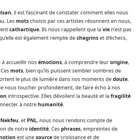
lsan
, il est fascinant de constater comment elles nous
au. Les
mots
choisis par ces artistes résonnent en nous,
vent
cathartique
. Ils nous rappellent que la
vie
n’est pas
 qu’elle est également remplie de
chagrins
et d’échecs,
à accueillir nos
émotions
, à comprendre leur
origine
,
. Ces
mots
, bien qu’ils puissent sembler sombres de
ortent le plus de lumière dans nos moments de
doute
.
de nous toucher profondément, de faire écho à nos
ion
introspective. Elles dévoilent la beauté et la
fragilité
onnecter à notre
humanité
.
,
Nekfeu
, et
PNL
, nous nous rendons compte de
ion de notre
identité
. Ces
phrases
, empreintes de
motion
est une
source
de croissance et de