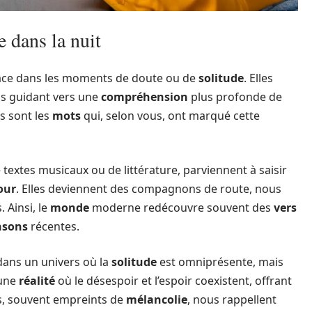
 dans la nuit
lace dans les moments de doute ou de
solitude
. Elles
us guidant vers une
compréhension
plus profonde de
ls sont les
mots
qui, selon vous, ont marqué cette
de textes musicaux ou de littérature, parviennent à saisir
our
. Elles deviennent des compagnons de route, nous
 Ainsi, le
monde
moderne redécouvre souvent des
vers
nsons
récentes.
dans un univers où la
solitude
est omniprésente, mais
une
réalité
où le désespoir et l’espoir coexistent, offrant
s, souvent empreints de
mélancolie
, nous rappellent