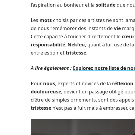
l’aspiration au bonheur et la
solitude
que nous
Les
mots
choisis par ces artistes ne sont jama
de nous remémorer des instants de
vie
marqu
Cette capacité à toucher directement le
cœur
responsabilité
.
Nekfeu
, quant à lui, use de l
entre espoir et
tristesse
.
A lire également :
Explorez notre liste de no
Pour
nous
, experts et novices de la
réflexion
douloureuse
, devient un passage obligé po
d’être de simples ornements, sont des appels 
tristesse
n’est pas à fuir, mais à embrasser, c