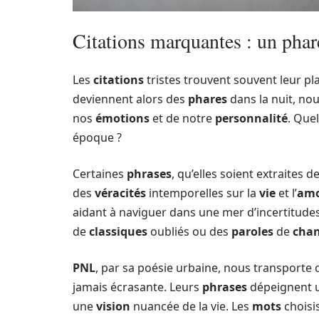
Citations marquantes : un phare
Les
citations
tristes trouvent souvent leur p
deviennent alors des
phares
dans la nuit, no
nos
émotions
et de notre
personnalité
. Que
époque ?
Certaines
phrases
, qu’elles soient extraites 
des
véracités
intemporelles sur la
vie
et l’
am
aidant à naviguer dans une mer d’incertitudes.
de
classiques
oubliés ou des
paroles
de
cha
PNL
, par sa poésie urbaine, nous transporte 
jamais écrasante. Leurs
phrases
dépeignent 
une
vision
nuancée de la vie. Les
mots
choisi