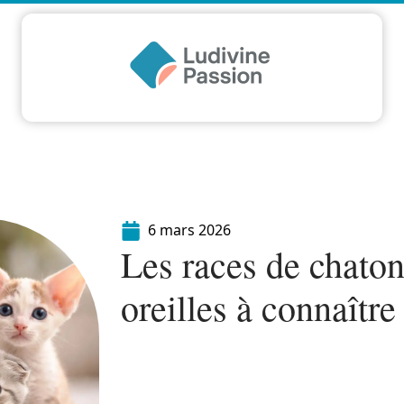
Famille
Finance
Immo
Loisirs
Maiso
6 mars 2026
Les races de chato
oreilles à connaîtr