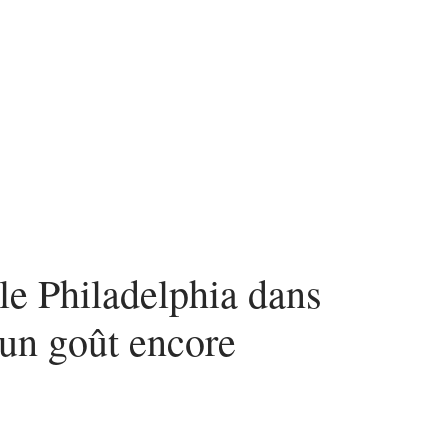
n
Mode
Santé
Tech
le Philadelphia dans
 un goût encore