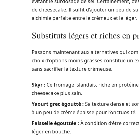
évitant le surdosage de sel. Certainement, c’e
de cheesecake. Il suffit d’ajouter un peu de su
alchimie parfaite entre le crémeux et le léger.
Substituts légers et riches en p
Passons maintenant aux alternatives qui comb
choix d’options moins grasses constitue un e
sans sacrifier la texture crémeuse.
Skyr :
Ce fromage islandais, riche en protéines
cheesecake plus sain.
Yaourt grec égoutté :
Sa texture dense et son
à un peu de crème épaisse pour l’onctuosité.
Faisselle égouttée :
À condition d’être correc
léger en bouche.