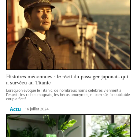
Histoires méconnues : le récit du passager japonais qui
a survécu au Titanic
Lorsqu'on évoque le Titanic, de nombreux noms célèbres viennent à
l'esprit : les riches magnats, les héros anonymes, et bien sûr, l'inoubliable
couple fictif
…
Actu
16 juillet 2024