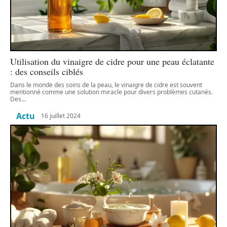
Utilisation du vinaigre de cidre pour une peau éclatante
: des conseils ciblés
Dans le monde des soins de la peau, le vinaigre de cidre est souvent
mentionné comme une solution miracle pour divers problèmes cutanés.
Des
…
Actu
16 juillet 2024