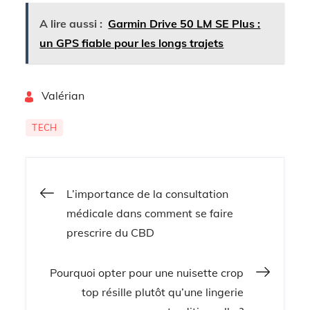
A lire aussi :
Garmin Drive 50 LM SE Plus :
un GPS fiable pour les longs trajets
By
Valérian
TECH
L’importance de la consultation
Navigation
médicale dans comment se faire
prescrire du CBD
de
Pourquoi opter pour une nuisette crop
l’article
top résille plutôt qu’une lingerie