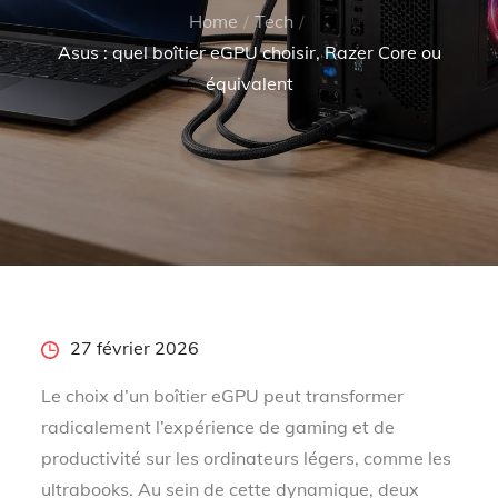
Home
Tech
Asus : quel boîtier eGPU choisir, Razer Core ou
équivalent
Posted
27 février 2026
on
Le choix d’un boîtier eGPU peut transformer
radicalement l’expérience de gaming et de
productivité sur les ordinateurs légers, comme les
ultrabooks. Au sein de cette dynamique, deux