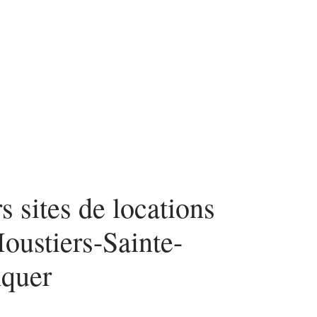
n
Mode
Santé
Tech
s sites de locations
oustiers-Sainte-
nquer