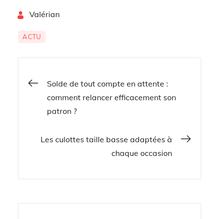
By
Valérian
ACTU
Solde de tout compte en attente :
Navigation
comment relancer efficacement son
patron ?
de
Les culottes taille basse adaptées à
l’article
chaque occasion